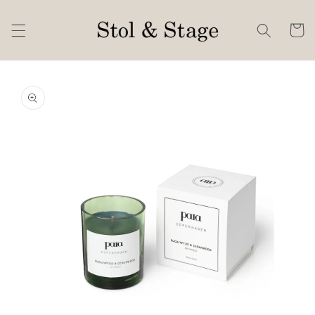
Skip to
content
Cart
Skip to
product
information