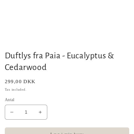
Open
media
1
in
modal
Duftlys fra Paia - Eucalyptus &
Cedarwood
Regular
299,00 DKK
price
Tax included.
Antal
Decrease
Increase
quantity
quantity
for
for