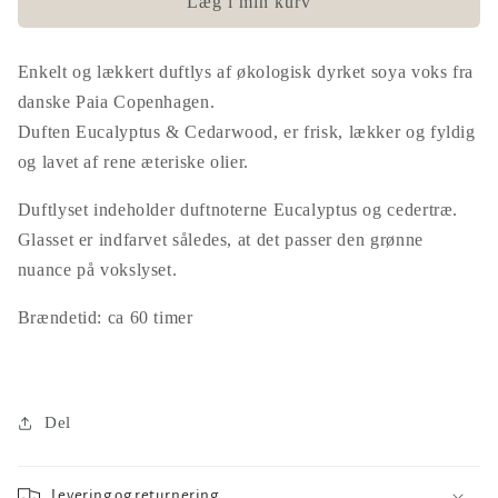
Duftlys
Duftlys
Læg i min kurv
fra
fra
Paia
Paia
Enkelt og lækkert duftlys af økologisk dyrket soya voks fra
-
-
Eucalyptus
Eucalyptus
danske Paia Copenhagen.
&amp;
&amp;
Duften Eucalyptus & Cedarwood, er frisk, lækker og fyldig
Cedarwood
Cedarwood
og lavet af rene æteriske olier.
Duftlyset indeholder duftnoterne Eucalyptus og cedertræ.
Glasset er indfarvet således, at det passer den grønne
nuance på vokslyset.
Brændetid: ca 60 timer
Del
Levering og returnering